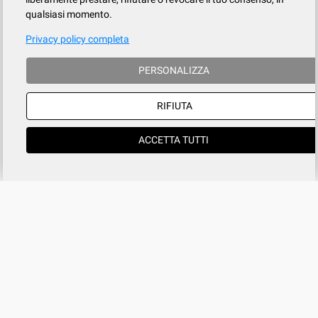
qualsiasi momento.
Privacy policy completa
PERSONALIZZA
RIFIUTA
ACCETTA TUTTI
Azienda
SERVIZIO CLIENTI
tel
015.737.634
Registrati
Contatti
Il mio account
Condizioni di vendita
Privacy
Cookies policy