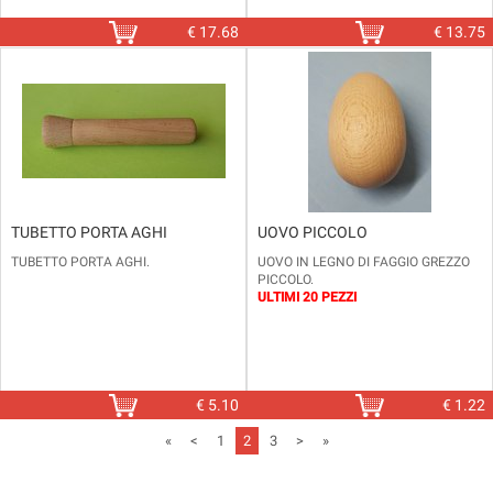
€
17.68
€
13.75
TUBETTO PORTA AGHI
UOVO PICCOLO
TUBETTO PORTA AGHI.
UOVO IN LEGNO DI FAGGIO GREZZO
PICCOLO.
ULTIMI 20 PEZZI
€
5.10
€
1.22
«
<
1
2
3
>
»