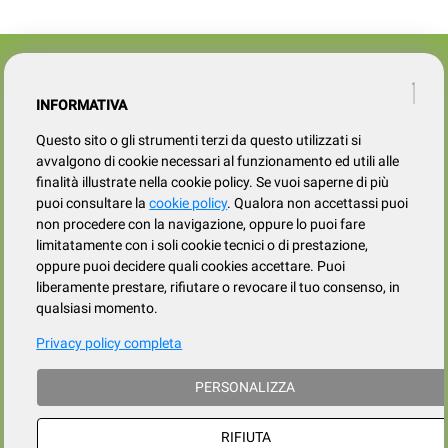
Azienda
SERVIZIO CLIENTI
tel
015.737.634
INFORMATIVA
Registrati
Contatti
Il mio account
Questo sito o gli strumenti terzi da questo utilizzati si
Condizioni di vendita
avvalgono di cookie necessari al funzionamento ed utili alle
finalità illustrate nella cookie policy. Se vuoi saperne di più
Privacy
puoi consultare la
cookie policy
. Qualora non accettassi puoi
Cookies policy
non procedere con la navigazione, oppure lo puoi fare
limitatamente con i soli cookie tecnici o di prestazione,
oppure puoi decidere quali cookies accettare. Puoi
liberamente prestare, rifiutare o revocare il tuo consenso, in
qualsiasi momento.
Privacy policy completa
Frazione Fila, 106/c, Loc. Trivero, 13835 Valdilana (BI) | tel. 015.737.634
PERSONALIZZA
p. iva / cod.fiscale : IT 02339730026 - iscrizione al registro Imprese di Biella
e Vercelli: 02339730026
iscritta al REA presso la CCIAA di Biella al numero BI 186883, Capitale
RIFIUTA
Sociale i.v.: euro 10.000,00