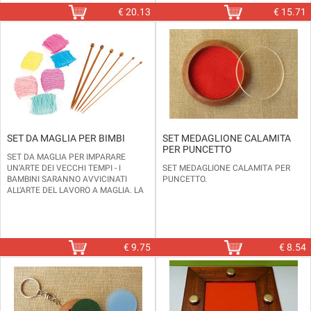
€
20.13
€
15.71
SET DA MAGLIA PER BIMBI
SET MEDAGLIONE CALAMITA
PER PUNCETTO
SET DA MAGLIA PER IMPARARE
UN‘ARTE DEI VECCHI TEMPI - I
SET MEDAGLIONE CALAMITA PER
BAMBINI SARANNO AVVICINATI
PUNCETTO.
ALL‘ARTE DEL LAVORO A MAGLIA. LA
CONFEZIONE CONTIENE 3 PAIA DI
FERRI IN LEGNO DI DIVERSE MISURE (
2,5/4 /6 MM) E 6 GOMITOLI DI LANA
PER INIZIARE SUBITO A GIOCARE E
DIVERTIRSI.
€
9.75
€
8.54
ETÀ CONSIGLIATA DA 6 ANNI IN SU.