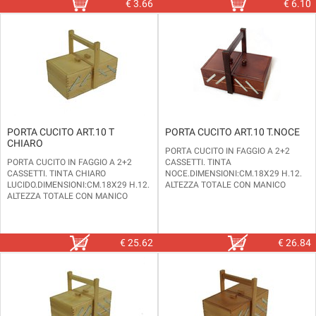
€
3.66
€
6.10
PORTA CUCITO ART.10 T
PORTA CUCITO ART.10 T.NOCE
CHIARO
PORTA CUCITO IN FAGGIO A 2+2
PORTA CUCITO IN FAGGIO A 2+2
CASSETTI. TINTA
CASSETTI. TINTA CHIARO
NOCE.DIMENSIONI:CM.18X29 H.12.
LUCIDO.DIMENSIONI:CM.18X29 H.12.
ALTEZZA TOTALE CON MANICO
ALTEZZA TOTALE CON MANICO
CM.24,5.
CM.24,5.
DISPONBILE IN ALTRE 2 MISURE E
DISPONBILE IN ALTRE 2 MISURE E
ALTRE 2 TINTE DI COLORE (CHIARO O
ALTRE 2 TINTE DI COLORE (CHIARO O
SCURO).
SCURO).
€
25.62
€
26.84