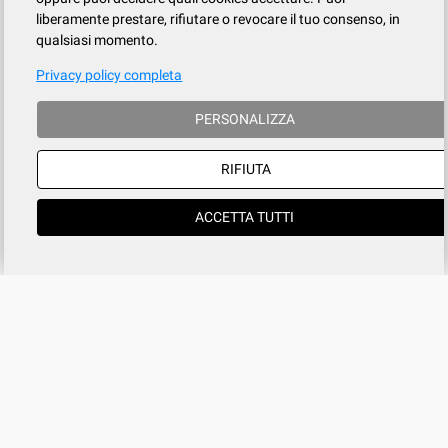
liberamente prestare, rifiutare o revocare il tuo consenso, in
qualsiasi momento.
Privacy policy completa
PERSONALIZZA
RIFIUTA
ACCETTA TUTTI
Azienda
SERVIZIO CLIENTI
tel
015.737.634
Registrati
Contatti
Il mio account
Condizioni di vendita
Privacy