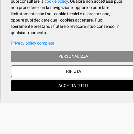
puoi consultare la
cookie policy
. Qualora non accettassi puoi
non procedere con la navigazione, oppure lo puoi fare
limitatamente con i soli cookie tecnici o di prestazione,
oppure puoi decidere quali cookies accettare. Puoi
liberamente prestare, rifiutare o revocare il tuo consenso, in
qualsiasi momento.
Privacy policy completa
PERSONALIZZA
RIFIUTA
ACCETTA TUTTI
Azienda
SERVIZIO CLIENTI
tel
015.737.634
Registrati
Contatti
Il mio account