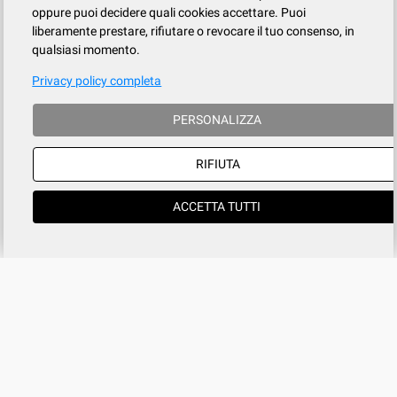
oppure puoi decidere quali cookies accettare. Puoi
liberamente prestare, rifiutare o revocare il tuo consenso, in
qualsiasi momento.
Privacy policy completa
PERSONALIZZA
RIFIUTA
ACCETTA TUTTI
Azienda
SERVIZIO CLIENTI
tel
015.737.634
Registrati
Contatti
Il mio account
Condizioni di vendita
Privacy