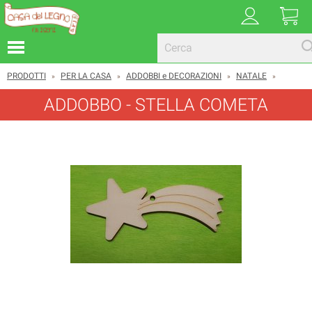
PRODOTTI
PER LA CASA
ADDOBBI e DECORAZIONI
NATALE
»
»
»
»
ADDOBBO - STELLA COMETA