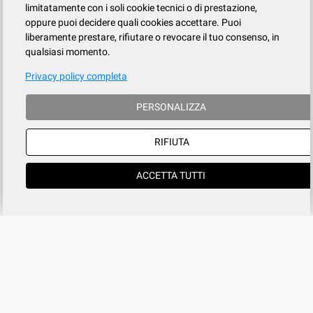
limitatamente con i soli cookie tecnici o di prestazione,
oppure puoi decidere quali cookies accettare. Puoi
liberamente prestare, rifiutare o revocare il tuo consenso, in
qualsiasi momento.
Privacy policy completa
PERSONALIZZA
RIFIUTA
ACCETTA TUTTI
Azienda
SERVIZIO CLIENTI
tel
015.737.634
Registrati
Contatti
Il mio account
Condizioni di vendita