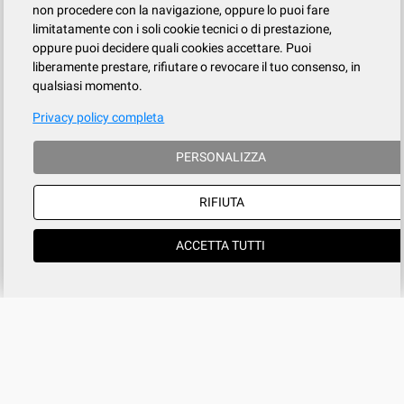
non procedere con la navigazione, oppure lo puoi fare
limitatamente con i soli cookie tecnici o di prestazione,
oppure puoi decidere quali cookies accettare. Puoi
liberamente prestare, rifiutare o revocare il tuo consenso, in
qualsiasi momento.
Privacy policy completa
PERSONALIZZA
RIFIUTA
ACCETTA TUTTI
Azienda
SERVIZIO CLIENTI
tel
015.737.634
Registrati
Contatti
Il mio account