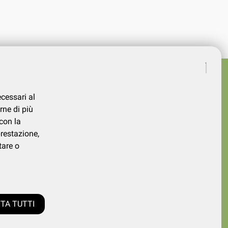
ecessari al
rne di più
con la
prestazione,
tare o
339730026
TA TUTTI
0.000,00