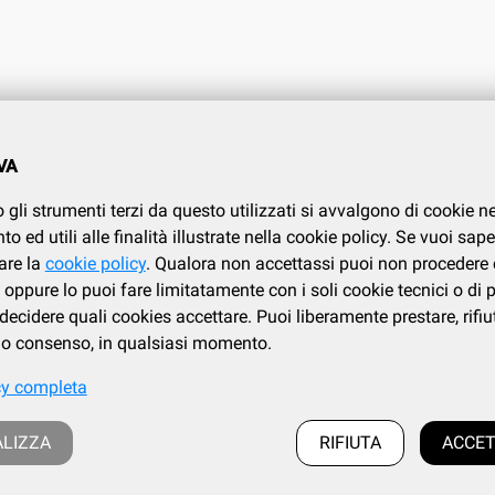
O CLIENTI
CONDIZIONI DI VENDITA
VA
.737.634
Condizioni di vendita
 gli strumenti terzi da questo utilizzati si avvalgono di cookie n
Privacy
i
 ed utili alle finalità illustrate nella cookie policy. Se vuoi sape
Cookies policy
are la
cookie policy
. Qualora non accettassi puoi non procedere 
oppure lo puoi fare limitatamente con i soli cookie tecnici o di 
ecidere quali cookies accettare. Puoi liberamente prestare, rifiu
tuo consenso, in qualsiasi momento.
cy completa
Frazione Fila, 106/c, Loc. Trivero, 13835 Valdilana (BI) | tel. 015.737.634
 cod.fiscale : IT 02339730026 - iscrizione al registro Imprese di Biella e Vercelli: 02
LIZZA
RIFIUTA
ACCET
a al REA presso la CCIAA di Biella al numero BI 186883, Capitale Sociale i.v.: euro 1
e-mail:
casadellegno@libero.it
- e-mail PEC:
casadellegno@pec.it