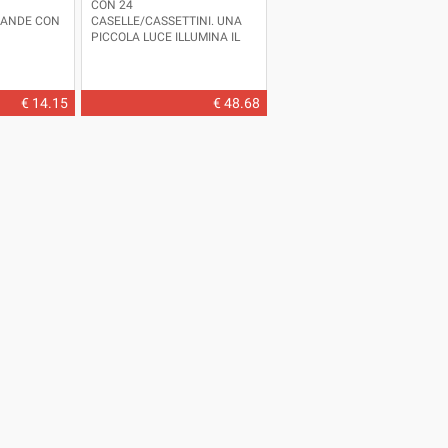
CON 24
RANDE CON
CASELLE/CASSETTINI. UNA
PICCOLA LUCE ILLUMINA IL
TETTO DELLA CASETTA.
FUNZIONA CON DUE PILE AA
NON INCLUSE.
DIMENSIONI: CM.35X10 -
€ 14.15
€ 48.68
ALTEZZA CM.37 CIRCA
ULTIMI 3 PEZZI