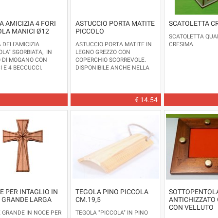
 AMICIZIA 4 FORI
ASTUCCIO PORTA MATITE
SCATOLETTA C
OLA MANICI Ø12
PICCOLO
SCATOLETTA QUA
DELL'AMICIZIA
ASTUCCIO PORTA MATITE IN
CRESIMA.
OLA" SGORBIATA, IN
LEGNO GREZZO CON
 DI MOGANO CON
COPERCHIO SCORREVOLE.
I E 4 BECCUCCI.
DISPONIBILE ANCHE NELLA
VERSIONE GRANDE.
PRODOTTO IN ITALIA.
LE FOTO HANNO IL SOLO
SCOPO ESPLICATIVO,
€ 14.54
L'ASTUCCIO VIENE FORNITO
VUOTO.
DIMENSIONI: LUNGHEZZA
CM.24 - LARGHEZZA CM.7 -
ALTEZZA CM.3
 PER INTAGLIO IN
TEGOLA PINO PICCOLA
SOTTOPENTOL
 GRANDE LARGA
CM.19,5
ANTICHIZZATO
CON VELLUTO
 GRANDE IN NOCE PER
TEGOLA "PICCOLA" IN PINO