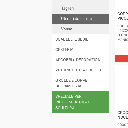
Taglieri
COPPA
PICC
Utensili da cucina
COPPA 
Vassoi
"PICC
LEGNO
SGABELLI E SEDIE
MANIC
CESTERIA
ADDOBBI e DECORAZIONI
VETRINETTE E MOBILETTI
GROLLE E COPPE
DELL'AMICIZIA
SPECIALE PER
PIROGRAFATURA E
SCULTURA
CROCE
NOCE
CROCE