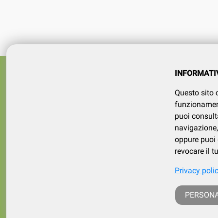
Azienda
SERVIZI
INFORMATI
tel 015
Registrati
Questo sito o
Contatt
Il mio account
funzionamento
puoi consult
navigazione, 
oppure puoi d
revocare il 
Privacy poli
p. iva /
PERSONA
iscritt