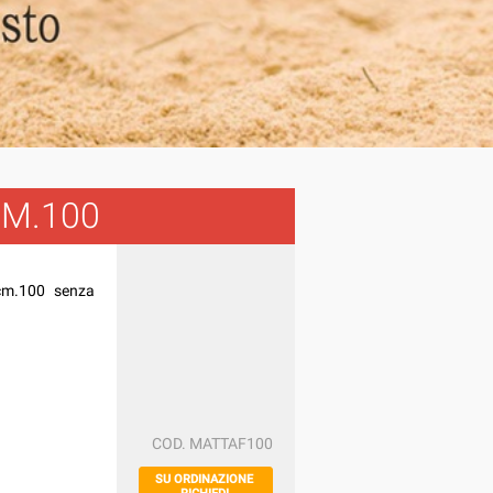
CM.100
 cm.100 senza
COD.
MATTAF100
SU ORDINAZIONE