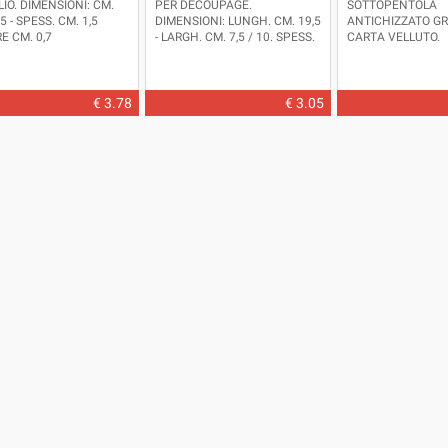
IO. DIMENSIONI: CM.
PER DECOUPAGE.
SOTTOPENTOLA
,5 - SPESS. CM. 1,5
DIMENSIONI: LUNGH. CM. 19,5
ANTICHIZZATO G
E CM. 0,7
- LARGH. CM. 7,5 / 10. SPESS.
CARTA VELLUTO.
CM. 0,7. DISPONIBILE IN ALTRE
MISURE.
ARTICOLO D'IMPORTAZIONE.
€ 3.78
€ 3.05