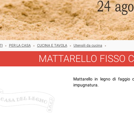
TI
PER LA CASA
CUCINA E TAVOLA
Utensili da cucina
»
»
»
»
MATTARELLO FISSO 
Mattarello in legno di faggio
impugnatura.