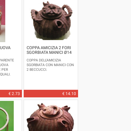
 UOVA
COPPA AMICIZIA 2 FORI
SGORBIATA MANICI Ø14
PARENTE
COPPA DELL'AMICIZIA
UOVA
SGORBIATA CON MANICI CON
E PER
2 BECCUCCI.
QUALI.
OSTRO
ALE
LBPASQ).
RTAZIONE.
€ 2.73
€ 14.10
: ALTEZZA
CM.2,8
TTOLO:
 ALTEZZA