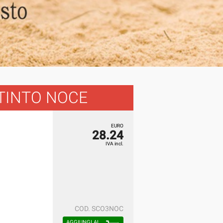
 TINTO NOCE
EURO
28.24
IVA incl.
COD.
SCO3NOC
AGGIUNGI AL