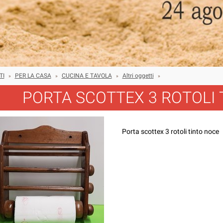
TI
PER LA CASA
CUCINA E TAVOLA
Altri oggetti
»
»
»
»
PORTA SCOTTEX 3 ROTOLI
Porta scottex 3 rotoli tinto noce