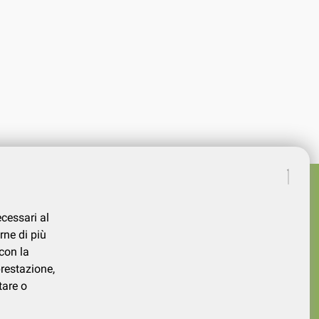
ecessari al
rne di più
con la
prestazione,
tare o