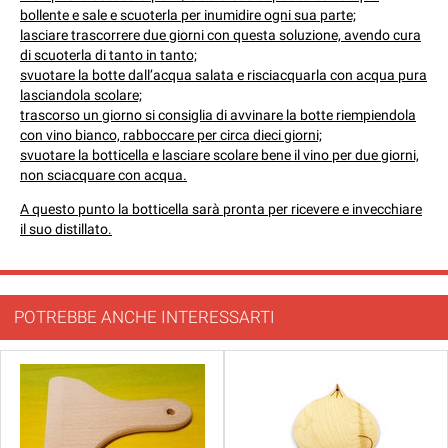
bollente e sale e scuoterla per inumidire ogni sua parte;
lasciare trascorrere due giorni con questa soluzione, avendo cura
di scuoterla di tanto in tanto;
svuotare la botte dall’acqua salata e risciacquarla con acqua pura
lasciandola scolare;
trascorso un giorno si consiglia di avvinare la botte riempiendola
con vino bianco, rabboccare per circa dieci giorni;
svuotare la botticella e lasciare scolare bene il vino per due giorni,
non sciacquare con acqua.
A questo punto la botticella sarà pronta per ricevere e invecchiare
il suo distillato.
POTREBBE ANCHE INTERESSARTI