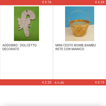
€ 9.76
€ 4.39
ADDOBBO - DOLCETTO
MINI CESTO BOMB.BAMBU
DECORATO
RETE CON MANICO
€ 2.20
€ 0.73
€ 1.45