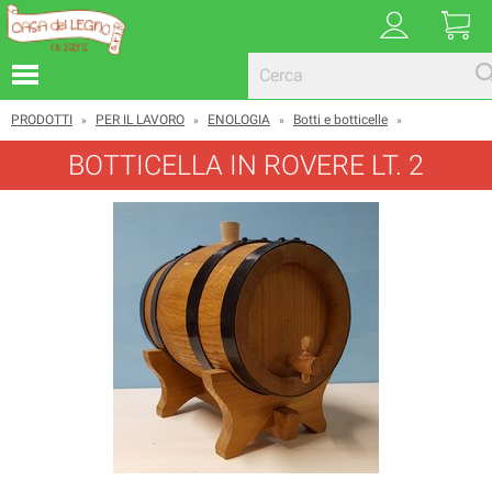
PRODOTTI
PER IL LAVORO
ENOLOGIA
Botti e botticelle
»
»
»
»
BOTTICELLA IN ROVERE LT. 2