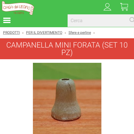
PRODOTTI
PER IL DIVERTIMENTO
Sfere e perline
»
»
»
CAMPANELLA MINI FORATA (SET 10
PZ)