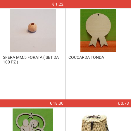
€ 1.22
SFERA MM.5 FORATA ( SET DA
COCCARDA TONDA
100 PZ )
€ 18.30
€ 0.73