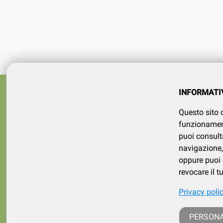
Azienda
SERVIZI
INFORMATI
tel 015
Registrati
Questo sito o
Contatt
Il mio account
funzionamento
puoi consult
navigazione, 
oppure puoi d
revocare il 
Privacy poli
p. iva /
PERSONA
iscritt