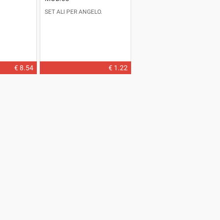
SET ALI PER ANGELO.
€ 8.54
€ 1.22