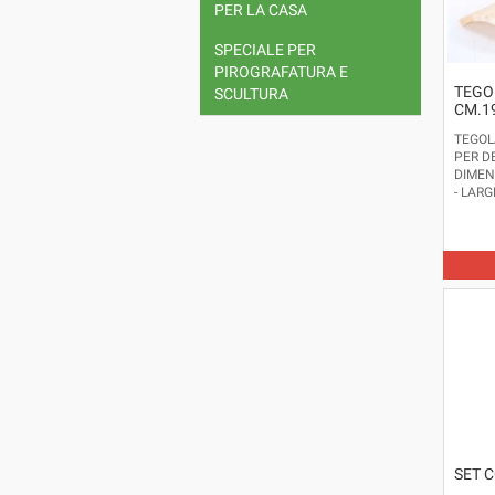
PER LA CASA
SPECIALE PER
PIROGRAFATURA E
TEGO
SCULTURA
CM.19
TEGOLA
PER D
DIMENS
- LARG
CM. 0,
MISUR
ARTIC
SET 