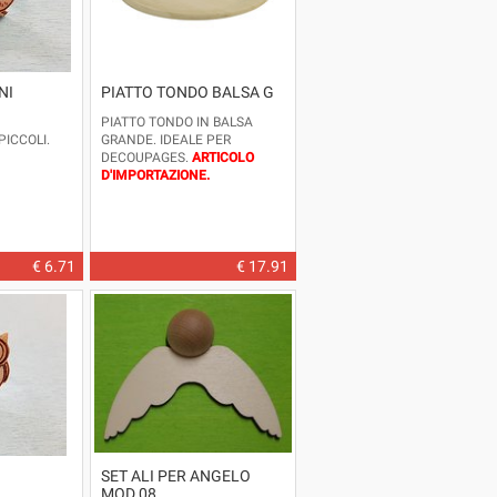
NI
PIATTO TONDO BALSA G
PIATTO TONDO IN BALSA
PICCOLI.
GRANDE. IDEALE PER
DECOUPAGES.
ARTICOLO
D'IMPORTAZIONE.
DIMENSIONE: DIAMETRO
CM.30
€ 6.71
€ 17.91
SET ALI PER ANGELO
MOD.08