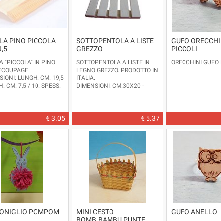
LA PINO PICCOLA
SOTTOPENTOLA A LISTE
GUFO ORECCHI
,5
GREZZO
PICCOLI
 "PICCOLA" IN PINO
SOTTOPENTOLA A LISTE IN
ORECCHINI GUFO 
ECOUPAGE.
LEGNO GREZZO. PRODOTTO IN
IONI: LUNGH. CM. 19,5
ITALIA.
H. CM. 7,5 / 10. SPESS.
DIMENSIONI: CM.30X20 -
7. DISPONIBILE IN ALTRE
SPESSORE CM.0,8
E.
OLO D'IMPORTAZIONE.
€ 3.05
€ 5.37
CONIGLIO POMPOM
MINI CESTO
GUFO ANELLO
BOMB.BAMBU PUNTE