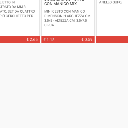
LIETTO IN
ANELLO GUFO.
CON MANICO MIX
STRATO DA MM.3
ATO. SET DA QUATTRO
MINI CESTO CON MANICO.
 PIÙ CERCHIETTO PER
DIMENSIONI :LARGHEZZA CM.
E POM POM.
3,5/5 - ALTEZZA CM. 3,5/7,5
IONI: ALTEZZA CM.8 -
CIRCA.
EZZA CM.4 - SPESSORE
IDEALE PER BOMBONIERE O
CIRCA
PICCOLE DECORAZIONI.
 DISPONIBILI: AZZURRO
€ 2.65
€ 0.59
€ 1.18
LO - VERDE -ROSA (
ITÀ E DENSITÀ DEL
 POSSONO VARIARE LA
ITÀ DEI COLORI
)
ON INCLUSO - COLORI
CI -
PRODOTTO IN