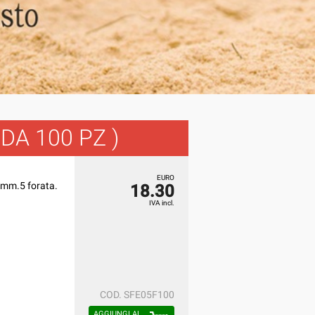
DA 100 PZ )
EURO
o mm.5 forata.
18.30
IVA incl.
COD.
SFE05F100
AGGIUNGI AL