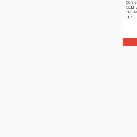
CONIG
MULTI
COLOR
PEZZI
CREAR
DIMENS
LARGH
MM.3 
COLORI
- GIAL
POROS
LEGNO
TONAL
FILO N
ATOSSI
ITALIA