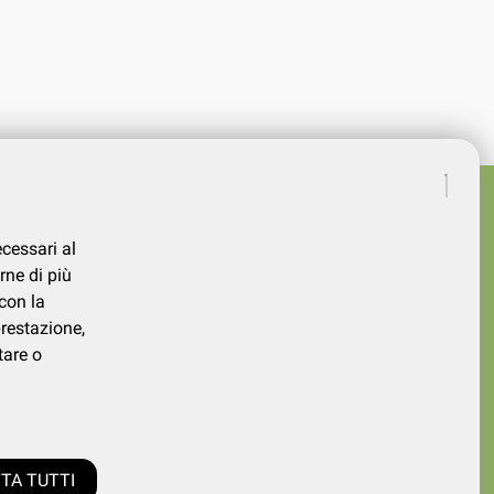
ecessari al
rne di più
con la
prestazione,
tare o
339730026
TA TUTTI
0.000,00