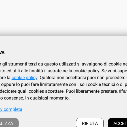
O CLIENTI
CONDIZIONI DI VENDITA
VA
.737.634
Condizioni di vendita
 gli strumenti terzi da questo utilizzati si avvalgono di cookie n
Privacy
i
 ed utili alle finalità illustrate nella cookie policy. Se vuoi sape
Cookies policy
are la
cookie policy
. Qualora non accettassi puoi non procedere 
oppure lo puoi fare limitatamente con i soli cookie tecnici o di 
ecidere quali cookies accettare. Puoi liberamente prestare, rifiu
tuo consenso, in qualsiasi momento.
cy completa
Frazione Fila, 106/c, Loc. Trivero, 13835 Valdilana (BI) | tel. 015.737.634
 cod.fiscale : IT 02339730026 - iscrizione al registro Imprese di Biella e Vercelli: 02
LIZZA
RIFIUTA
ACCET
a al REA presso la CCIAA di Biella al numero BI 186883, Capitale Sociale i.v.: euro 1