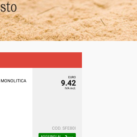
EURO
io, MONOLITICA
9.42
IVA incl.
COD.
SFE80I
AGGIUNGI AL