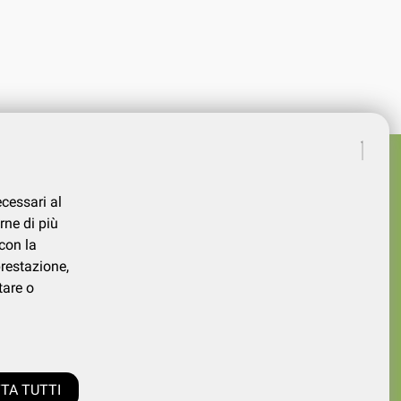
ecessari al
rne di più
con la
prestazione,
tare o
339730026
TA TUTTI
0.000,00