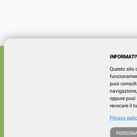
Azienda
SERVIZI
INFORMATI
tel 015
Registrati
Questo sito o
Contatt
Il mio account
funzionamento
puoi consult
navigazione, 
oppure puoi d
revocare il 
Privacy poli
p. iva /
PERSONA
iscritt