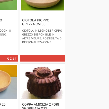
 O
CIOTOLA PIOPPO
GREZZA CM.30
OCCHI O
CIOTOLA IN LEGNO DI PIOPPO
EGNO.
GREZZO. DISPONIBILE IN
ALTRE MISURE. POSSIBILITÀ DI
PERSONALIZZAZIONE.
PRODOTTO IN ITALIA.
DIMENSIONI: DIAMETRO
CM.30 - ALTEZZA CM.7
€ 2.37
O 20
COPPA AMICIZIA 2 FORI
SGORBIATA Ø12