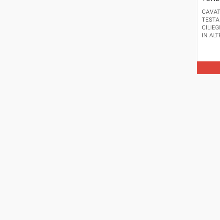
CAVAT
TESTA
CILIEG
IN ALT
ESSEN
ITALIA
DIMEN
CM.14 