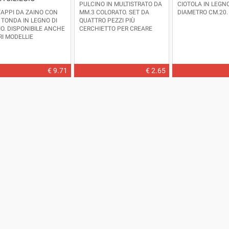
PULCINO IN MULTISTRATO DA
CIOTOLA IN LEGNO
APPI DA ZAINO CON
MM.3 COLORATO. SET DA
DIAMETRO CM.20.
 TONDA IN LEGNO DI
QUATTRO PEZZI PIÙ
IO. DISPONIBILE ANCHE
CERCHIETTO PER CREARE
RI MODELLIE
POM POM.
ZE.
PRODOTTO IN
DIMENSIONI: ALTEZZA CM.5 -
.
LARGHEZZA CM.5,5 -
SIONI: LUNGHEZZA
SPESSORE MM.3 CIRCA
- DIAMETRO CM. 3,3
COLORI DISPONIBILI: AZZURRO
€ 9.71
€ 2.65
- GIALLO - VERDE -ROSA (
POROSITÀ E DENSITÀ DEL
LEGNO POSSONO VARIARE LA
TONALITÀ DEI COLORI
)
FILO NON INCLUSO - COLORI
ATOSSICI -
PRODOTTO IN
ITALIA