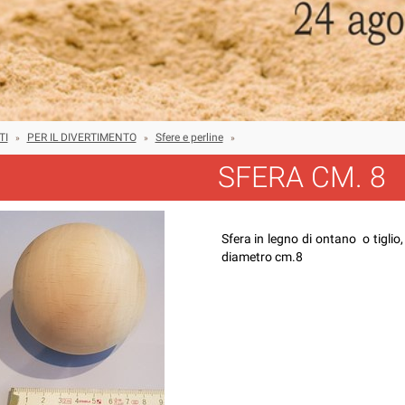
TI
PER IL DIVERTIMENTO
Sfere e perline
»
»
»
SFERA CM. 8
Sfera in legno di ontano o tigl
diametro cm.8