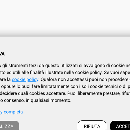
O CLIENTI
CONDIZIONI DI VENDITA
VA
.737.634
Condizioni di vendita
 gli strumenti terzi da questo utilizzati si avvalgono di cookie n
Privacy
i
 ed utili alle finalità illustrate nella cookie policy. Se vuoi sape
Cookies policy
are la
cookie policy
. Qualora non accettassi puoi non procedere 
oppure lo puoi fare limitatamente con i soli cookie tecnici o di 
ecidere quali cookies accettare. Puoi liberamente prestare, rifiu
tuo consenso, in qualsiasi momento.
cy completa
Frazione Fila, 106/c, Loc. Trivero, 13835 Valdilana (BI) | tel. 015.737.634
 cod.fiscale : IT 02339730026 - iscrizione al registro Imprese di Biella e Vercelli: 02
LIZZA
RIFIUTA
ACCET
a al REA presso la CCIAA di Biella al numero BI 186883, Capitale Sociale i.v.: euro 1