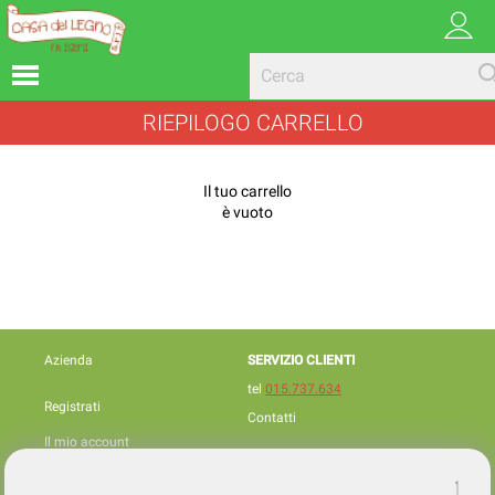
RIEPILOGO CARRELLO
Il tuo carrello
è vuoto
Azienda
SERVIZIO CLIENTI
tel
015.737.634
Registrati
Contatti
Il mio account
Condizioni di vendita