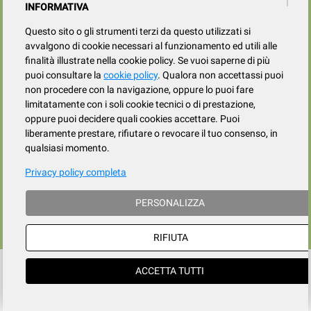
Privacy
INFORMATIVA
Cookies policy
Questo sito o gli strumenti terzi da questo utilizzati si
avvalgono di cookie necessari al funzionamento ed utili alle
finalità illustrate nella cookie policy. Se vuoi saperne di più
puoi consultare la
cookie policy
. Qualora non accettassi puoi
non procedere con la navigazione, oppure lo puoi fare
limitatamente con i soli cookie tecnici o di prestazione,
oppure puoi decidere quali cookies accettare. Puoi
Frazione Fila, 106/c, Loc. Trivero, 13835 Valdilana (BI) | tel. 015.737.634
liberamente prestare, rifiutare o revocare il tuo consenso, in
qualsiasi momento.
p. iva / cod.fiscale : IT 02339730026 - iscrizione al registro Imprese di Biella
e Vercelli: 02339730026
iscritta al REA presso la CCIAA di Biella al numero BI 186883, Capitale
Privacy policy completa
Sociale i.v.: euro 10.000,00
e-mail:
casadellegno@libero.it
PERSONALIZZA
- e-mail PEC:
casadellegno@pec.it
RIFIUTA
ACCETTA TUTTI