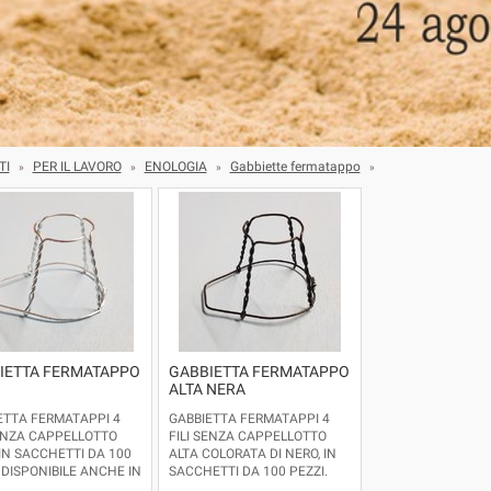
TI
PER IL LAVORO
ENOLOGIA
Gabbiette fermatappo
»
»
»
»
IETTA FERMATAPPO
GABBIETTA FERMATAPPO
ALTA NERA
ETTA FERMATAPPI 4
GABBIETTA FERMATAPPI 4
SENZA CAPPELLOTTO
FILI SENZA CAPPELLOTTO
 IN SACCHETTI DA 100
ALTA COLORATA DI NERO, IN
 DISPONIBILE ANCHE IN
SACCHETTI DA 100 PEZZI.
DIMENSIONI.
DISPONIBILE ANCHE IN ALTRE