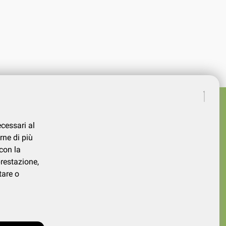
ecessari al
rne di più
con la
prestazione,
tare o
339730026