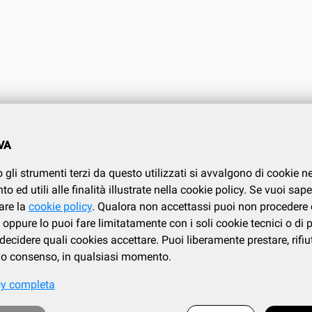
O CLIENTI
CONDIZIONI DI VENDITA
VA
.737.634
Condizioni di vendita
 gli strumenti terzi da questo utilizzati si avvalgono di cookie n
Privacy
i
 ed utili alle finalità illustrate nella cookie policy. Se vuoi sape
Cookies policy
are la
cookie policy
. Qualora non accettassi puoi non procedere 
oppure lo puoi fare limitatamente con i soli cookie tecnici o di 
ecidere quali cookies accettare. Puoi liberamente prestare, rifiu
tuo consenso, in qualsiasi momento.
cy completa
Frazione Fila, 106/c, Loc. Trivero, 13835 Valdilana (BI) | tel. 015.737.634
 cod.fiscale : IT 02339730026 - iscrizione al registro Imprese di Biella e Vercelli: 02