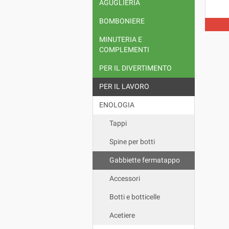
AGUGLIERIA
DIMENS
CM.36
BOMBONIERE
FILO :
MINUTERIA E
COMPLEMENTI
PER IL DIVERTIMENTO
PER IL LAVORO
ENOLOGIA
Tappi
Spine per botti
Gabbiette fermatappo
Accessori
Botti e botticelle
Acetiere