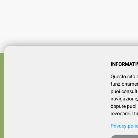
Azienda
SERVIZI
INFORMATI
tel 015
Registrati
Questo sito o
Contatt
Il mio account
funzionamento
puoi consult
navigazione, 
oppure puoi d
revocare il 
Privacy poli
p. iva /