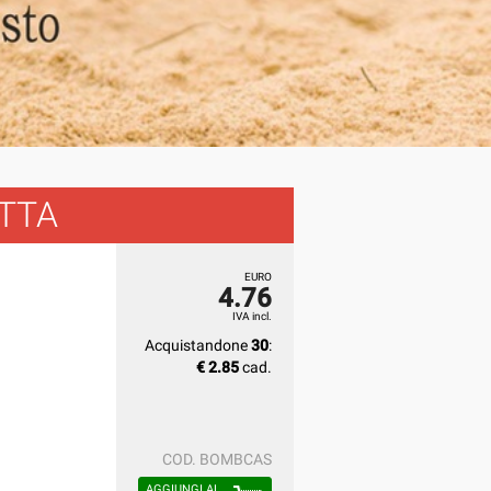
TTA
EURO
4.76
IVA incl.
Acquistandone
30
:
€ 2.85
cad.
COD.
BOMBCAS
AGGIUNGI AL