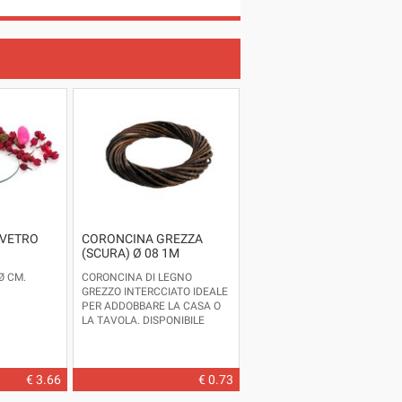
 VETRO
CORONCINA GREZZA
(SCURA) Ø 08 1M
Ø CM.
CORONCINA DI LEGNO
GREZZO INTERCCIATO IDEALE
PER ADDOBBARE LA CASA O
LA TAVOLA. DISPONIBILE
ANCHE NELLA VERSIONE
NATURALE E IN ALTRE
DIMENSIONI.
ARTICOLO D'IMPORTAZIONE.
€ 3.66
€ 0.73
DIMENSIONI : DIAMETRO CM.8