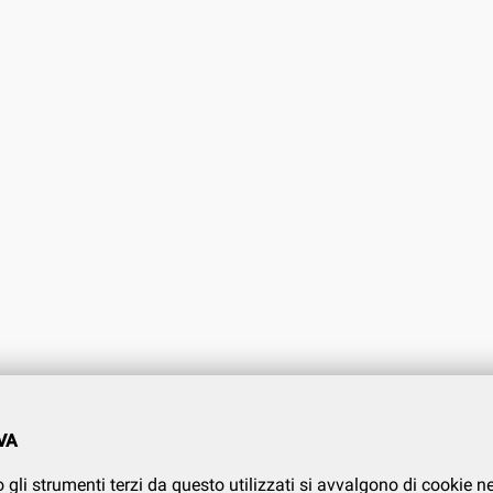
DIMENSIONI CHIU
8,5 - SPESSORE M
O CLIENTI
CONDIZIONI DI VENDITA
VA
.737.634
Condizioni di vendita
 gli strumenti terzi da questo utilizzati si avvalgono di cookie n
Privacy
i