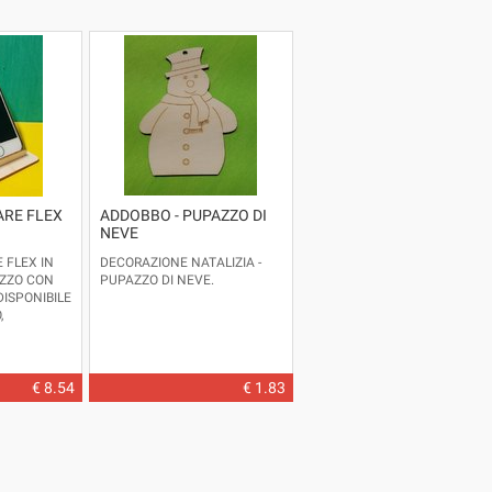
CIRCA
ARE FLEX
ADDOBBO - PUPAZZO DI
NEVE
 FLEX IN
DECORAZIONE NATALIZIA -
EZZO CON
PUPAZZO DI NEVE.
DISPONIBILE
,
 DIPINTO A
COLORI
IARE DI
BILITÀ DI
€ 8.54
€ 1.83
IONE CON
.
 CASA DEL
TO: CM.14
.7,5