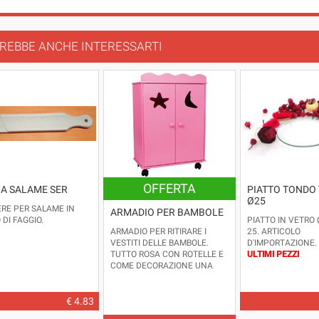
REBBE ANCHE INTERESSARTI
OFFERTA
IA SALAME SER
PIATTO TONDO
Ø25
ERE PER SALAME IN
ARMADIO PER BAMBOLE
DI FAGGIO.
PIATTO IN VETRO 
ARMADIO PER RITIRARE I
25. ARTICOLO
VESTITI DELLE BAMBOLE.
D'IMPORTAZIONE.
TUTTO ROSA CON ROTELLE E
ULTIMI PEZZI
COME DECORAZIONE UNA
STELLA E UNA LUNA SULLE
ANTE. AL SUO INTERNO TRE
RIPIANI ED BASTONE PER
€ 4.83
APPENDERE I VESTITI.