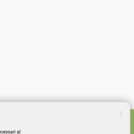
SO: CM.14 X
M.3
ecessari al