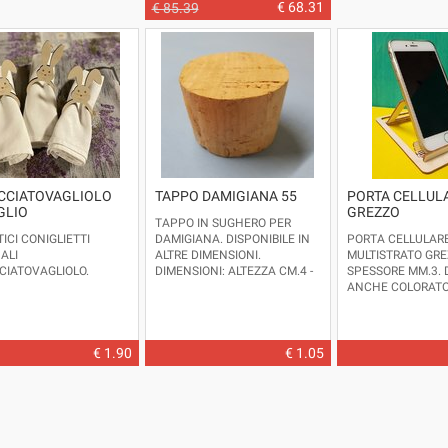
ETÀ CONSIGLIATA DA 3 ANNI
€ 68.31
€ 85.39
IN SU.
ULTIMO PEZZO
CCIATOVAGLIOLO
TAPPO DAMIGIANA 55
PORTA CELLUL
GLIO
GREZZO
TAPPO IN SUGHERO PER
ICI CONIGLIETTI
DAMIGIANA. DISPONIBILE IN
PORTA CELLULARE
ALI
ALTRE DIMENSIONI.
MULTISTRATO GR
CIATOVAGLIOLO.
DIMENSIONI: ALTEZZA CM.4 -
SPESSORE MM.3. 
Ø CM.5,5 CIRCA
ANCHE COLORATO
TTO IN ITALIA
L
'OGGETTO VIENE
MANO QUINDI I 
POTREBBERO VAR
INTENSITÀ. POSSI
€ 1.90
€ 1.05
PERSONALIZZAZ
DEDICHE E LOGHI
PRODOTTO 100%
LEGNO - ITALIA
DIMENSIONI APER
X 8,5 - ALTEZZA CM