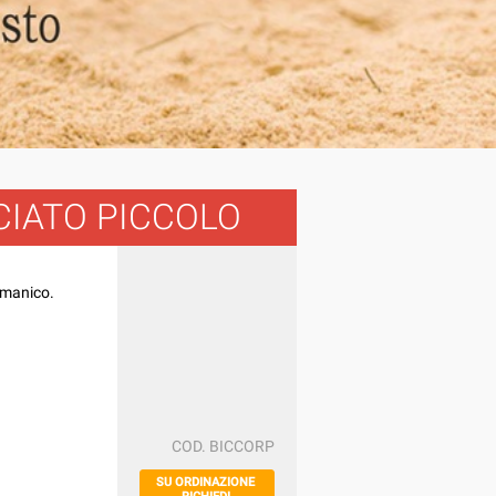
CIATO PICCOLO
 manico.
COD.
BICCORP
SU ORDINAZIONE