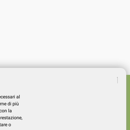
ecessari al
rne di più
con la
prestazione,
tare o