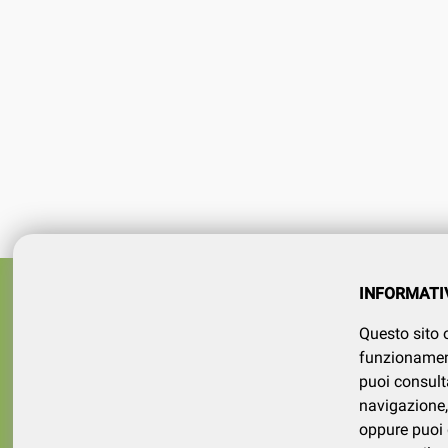
Azienda
SERVIZI
INFORMATI
tel 015
Registrati
Questo sito o
Contatt
Il mio account
funzionamento
puoi consult
navigazione, 
oppure puoi d