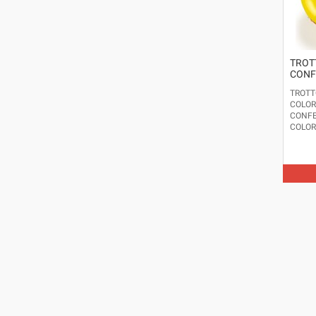
TROT
CONF
TROTT
COLOR
CONFE
COLORI
ETÀ CO
ANNI I
MARCA
DIMENS
- DIA