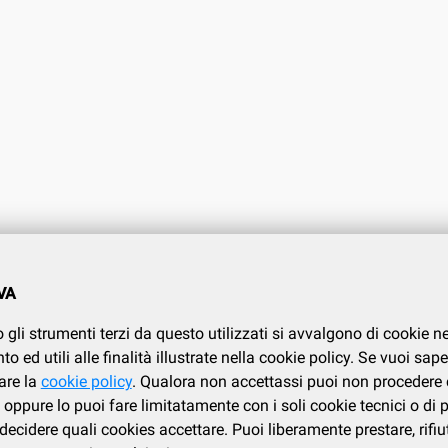
O CLIENTI
CONDIZIONI DI VENDITA
VA
.737.634
Condizioni di vendita
 gli strumenti terzi da questo utilizzati si avvalgono di cookie n
Privacy
i
 ed utili alle finalità illustrate nella cookie policy. Se vuoi sape
Cookies policy
are la
cookie policy
. Qualora non accettassi puoi non procedere 
oppure lo puoi fare limitatamente con i soli cookie tecnici o di 
ecidere quali cookies accettare. Puoi liberamente prestare, rifiu