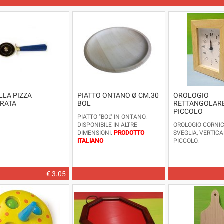
LLA PIZZA
PIATTO ONTANO Ø CM.30
OROLOGIO
RATA
BOL
RETTANGOLAR
PICCOLO
PIATTO "BOL" IN ONTANO.
DISPONIBILE IN ALTRE
OROLOGIO CORNI
DIMENSIONI.
PRODOTTO
SVEGLIA, VERTICA
ITALIANO
PICCOLO.
DIMENSIONI: Ø CM.30
€ 3.05