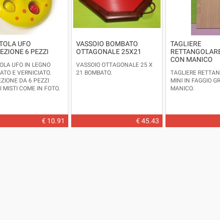
TOLA UFO
VASSOIO BOMBATO
TAGLIERE
EZIONE 6 PEZZI
OTTAGONALE 25X21
RETTANGOLARE
CON MANICO
OLA UFO IN LEGNO
VASSOIO OTTAGONALE 25 X
ATO E VERNICIATO.
21 BOMBATO.
TAGLIERE RETTA
ZIONE DA 6 PEZZI
MINI IN FAGGIO 
 MISTI COME IN FOTO.
MANICO.
NSIGLIATA: DAI TRE
N SU.
: SMALL FOOT
IONI: ALTEZZA CM. 4,5
€ 10.91
€ 45.43
METRO CM.5 CIRCA