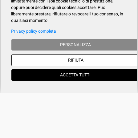
limitatamente con i soli cookie tecnici o di prestazione,
oppure puoi decidere quali cookies accettare. Puoi
liberamente prestare, rifiutare o revocare il tuo consenso, in
qualsiasi momento.
Privacy policy completa
PERSONALIZZA
RIFIUTA
ACCETTA TUTTI
Azienda
SERVIZIO CLIENTI
tel
015.737.634
Registrati
Contatti
Il mio account
Condizioni di vendita