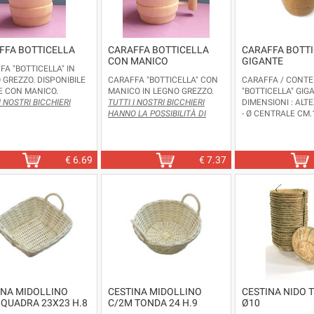
FFA BOTTICELLA
CARAFFA BOTTICELLA
CARAFFA BOTT
CON MANICO
GIGANTE
FA "BOTTICELLA" IN
 GREZZO. DISPONIBILE
CARAFFA "BOTTICELLA" CON
CARAFFA / CONTE
 CON MANICO.
MANICO IN LEGNO GREZZO.
"BOTTICELLA" GIG
I NOSTRI BICCHIERI
TUTTI I NOSTRI BICCHIERI
DIMENSIONI : ALT
LA POSSIBILITÀ DI
HANNO LA POSSIBILITÀ DI
- Ø CENTRALE CM.
RE AL LORO INTERNO IL
INSERIRE AL LORO INTERNO IL
CM.10,5
ERE DI PLASTICA.
BICCHIERE DI PLASTICA.
€
6.69
€
7.37
INA MIDOLLINO
CESTINA MIDOLLINO
CESTINA NIDO 
 QUADRA 23X23 H.8
C/2M TONDA 24 H.9
Ø10