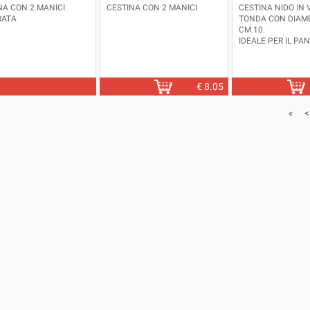
NA CON 2 MANICI
CESTINA CON 2 MANICI
CESTINA NIDO IN 
RATA
TONDA CON DIAM
CM.10.
IDEALE PER IL PA
CONTENERE PICCO
OGGETTI.
€
8.05
«
<