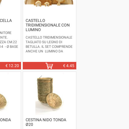
ALTEZZA CM.40 CIRCA
ULTIMI 2 PEZZI
ICELLA
CASTELLO
TRIDIMENSIONALE CON
LUMINO
NITORE
ANTE.
CASTELLO TRIDIMENSIONALE
EZZA CM.22
TAGLIATO SU LEGNO DI
14 - Ø BASE
BETULLA. IL SET COMPRENDE
ANCHE UN LUMINO DA
SISTEMARE SUL RETRO PER
CREARE UNA SOFFUSA LUCE
NATALIZIA.
€
12.20
€
4.45
DIMENSIONI: LARGHEZZA
CM.14 - ALTEZZA CM.8 -
PROFONDITÀ CHIUSO CM.1,5 -
PROFONDITÀ APERTO CM.4
CIRCA
TONDA
CESTINA NIDO TONDA
Ø20