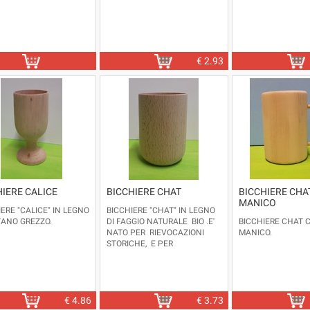
€
2.93
IERE CALICE
BICCHIERE CHAT
BICCHIERE CHA
MANICO
ERE "CALICE" IN LEGNO
BICCHIERE "CHAT" IN LEGNO
TANO GREZZO.
DI FAGGIO NATURALE BIO .E'
BICCHIERE CHAT 
NATO PER RIEVOCAZIONI
MANICO.
STORICHE, E PER
PREVENIRE DANNI O
ROTTURE È FORTEMENTE
CONSIGLIATO L'UTILIZZO CON
BICCHIERE COMPOSTABILE
DA 200 CC.
€
4.86
€
3.73