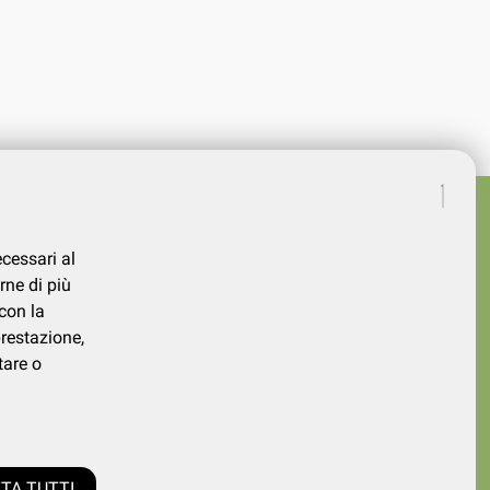
ecessari al
rne di più
con la
prestazione,
tare o
339730026
TA TUTTI
0.000,00