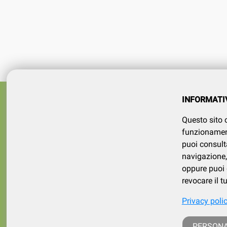
Azienda
SERVIZI
INFORMATI
tel 015
Registrati
Questo sito o
Contatt
Il mio account
funzionamento
puoi consult
navigazione, 
oppure puoi d
revocare il 
Privacy poli
p. iva /
PERSONA
iscritt