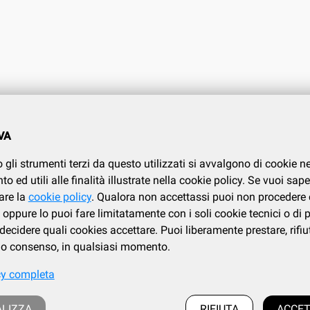
O CLIENTI
CONDIZIONI DI VENDITA
VA
.737.634
Condizioni di vendita
 gli strumenti terzi da questo utilizzati si avvalgono di cookie n
Privacy
i
 ed utili alle finalità illustrate nella cookie policy. Se vuoi sape
Cookies policy
are la
cookie policy
. Qualora non accettassi puoi non procedere 
oppure lo puoi fare limitatamente con i soli cookie tecnici o di 
ecidere quali cookies accettare. Puoi liberamente prestare, rifiu
tuo consenso, in qualsiasi momento.
cy completa
Frazione Fila, 106/c, Loc. Trivero, 13835 Valdilana (BI) | tel. 015.737.634
 cod.fiscale : IT 02339730026 - iscrizione al registro Imprese di Biella e Vercelli: 02
LIZZA
RIFIUTA
ACCET
a al REA presso la CCIAA di Biella al numero BI 186883, Capitale Sociale i.v.: euro 1