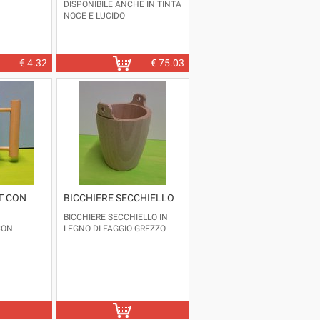
DISPONIBILE ANCHE IN TINTA
NOCE E LUCIDO
CHIARO.
VENDUTO
SMONTATO.
DIMENSIONI: LARGHEZZA
CM.69 - PROFONDITA' CM.40 -
€
4.32
€
75.03
ALTEZZA CM. 38/45
DIMENSIONI IMBALLO : CM.
70X42 H.18
T CON
BICCHIERE SECCHIELLO
BICCHIERE SECCHIELLO IN
CON
LEGNO DI FAGGIO GREZZO.