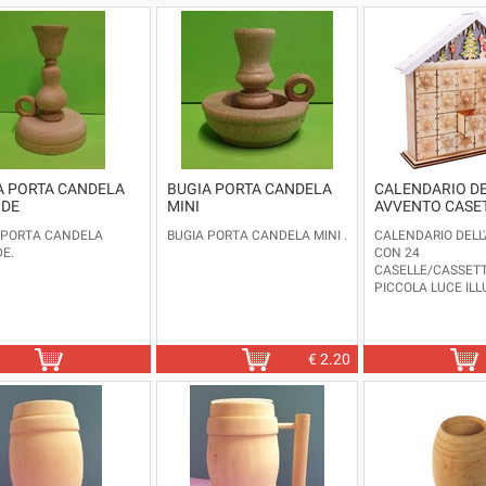
A PORTA CANDELA
BUGIA PORTA CANDELA
CALENDARIO DE
DE
MINI
AVVENTO CASE
 PORTA CANDELA
BUGIA PORTA CANDELA MINI .
CALENDARIO DELL
E.
CON 24
CASELLE/CASSETT
PICCOLA LUCE ILL
TETTO DELLA CAS
FUNZIONA CON DU
NON INCLUSE.
DIMENSIONI: CM.3
€
2.20
ALTEZZA CM.37 C
ULTIMI 3 PEZZI