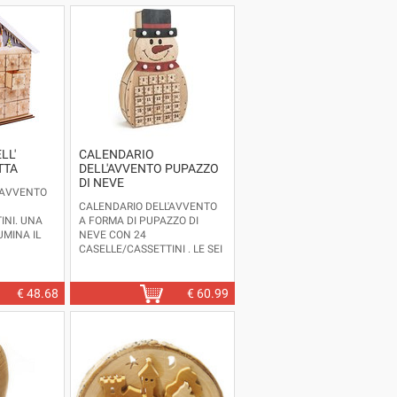
LL'
CALENDARIO
TTA
DELL'AVVENTO PUPAZZO
DI NEVE
'AVVENTO
CALENDARIO DELL'AVVENTO
INI. UNA
A FORMA DI PUPAZZO DI
UMINA IL
NEVE CON 24
ETTA.
CASELLE/CASSETTINI . LE SEI
E PILE AA
LAMPADE A BATTERIA
ILLUMINANO IL CALENDARIO
5X10 -
CREANDO UNA MAGICA LUCE
€
48.68
€
60.99
IRCA
DURANTE LE GIORNATE CHE
PRECEDONO IL NATALE.
DISPONIBILE ANCHE IN ALTRE
VERSIONI.
FUNZIONA CON PILE AA NON
INCLUSE.
DIMENSIONI: CM.23X8 -