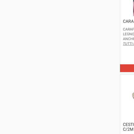
CARA
CARAF
LEGNO
ANCHE
TUTTI 
HANNO 
INSERI
BICCHI
CEST
C/2M