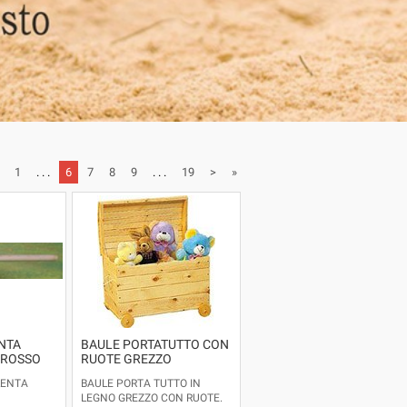
1
. . .
6
7
8
9
. . .
19
>
»
NTA
BAULE PORTATUTTO CON
GROSSO
RUOTE GREZZO
LENTA
BAULE PORTA TUTTO IN
LEGNO GREZZO CON RUOTE.