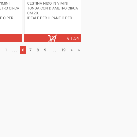
VIMINI
CESTINA NIDO IN VIMINI
ETRO CIRCA
TONDA CON DIAMETRO CIRCA
CM.20.
NE O PER
IDEALE PER IL PANE O PER
LI
CONTENERE PICCOLI
OGGETTI.
€
1.54
1
. . .
6
7
8
9
. . .
19
>
»