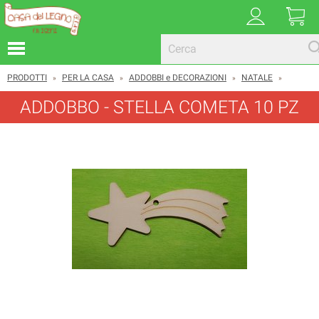
PRODOTTI
PER LA CASA
ADDOBBI e DECORAZIONI
NATALE
»
»
»
»
ADDOBBO - STELLA COMETA 10 PZ