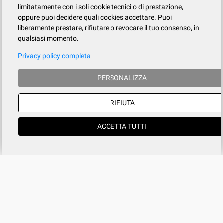
limitatamente con i soli cookie tecnici o di prestazione,
oppure puoi decidere quali cookies accettare. Puoi
liberamente prestare, rifiutare o revocare il tuo consenso, in
qualsiasi momento.
Privacy policy completa
PERSONALIZZA
RIFIUTA
ACCETTA TUTTI
Azienda
SERVIZIO CLIENTI
tel
015.737.634
Registrati
Contatti
Il mio account
Condizioni di vendita