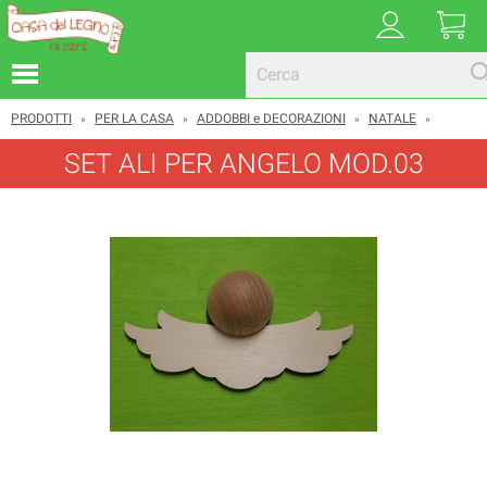
PRODOTTI
PER LA CASA
ADDOBBI e DECORAZIONI
NATALE
»
»
»
»
SET ALI PER ANGELO MOD.03