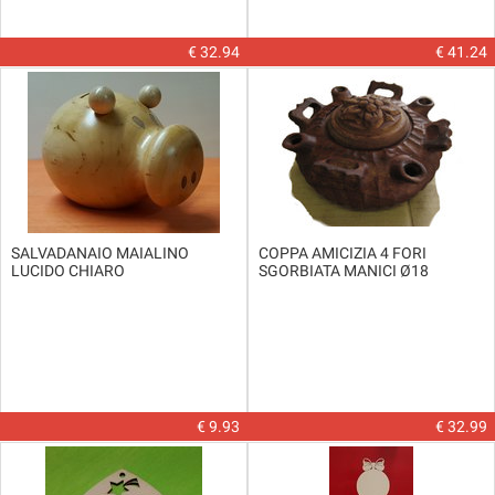
€ 32.94
€ 41.24
SALVADANAIO MAIALINO
COPPA AMICIZIA 4 FORI
LUCIDO CHIARO
SGORBIATA MANICI Ø18
€ 9.93
€ 32.99