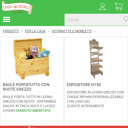
PRODOTTI
PER LA CASA
VETRINETTE E MOBILETTI
»
»
»
BAULE PORTATUTTO CON
ESPOSITORE H150
RUOTE GREZZO
ESPOSITORE IN LEGNO GREZZO CON
BAULE PORTA TUTTO IN LEGNO
CINQUE RIPIANI.PERSONALIZZABILE
GREZZO CON RUOTE. DISPONIBILE
CON LOGO DEL
ANCHE IN TINTA NOCE E LUCIDO
CLIENTE.INTERAMENTE
CHIARO.
VENDUTO SMONTATO.
SMONTABILE E RIMONTABILE
DIMENSIONI: LARGHEZZA CM.69 -
ALL'OCCORRENZA.
PROFONDITA' CM.40 - ALTEZZA CM.
DIMENSIONI ESTERNE: ALTEZZA
38/45
CM.150 - LARGHEZZA CM.45,5 -