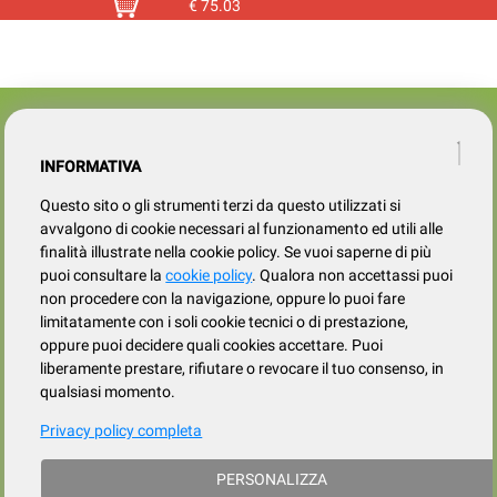
DIMENSIONI IMBALLO : CM. 70X42
PROFONDITÀ CM.37,5
€
75.03
H.18
DIMENSIONI UTILI: ALTEZZA CM.150 -
LARGHEZZA CM.39 - PROFONDITÀ
CM.34,5. ALTEZZA TRA I RIPIANI
CM.26.
VENDUTO SOLO ALL'INGROSSO.
Azienda
SERVIZIO CLIENTI
tel
015.737.634
INFORMATIVA
Registrati
Contatti
Il mio account
Questo sito o gli strumenti terzi da questo utilizzati si
Condizioni di vendita
avvalgono di cookie necessari al funzionamento ed utili alle
finalità illustrate nella cookie policy. Se vuoi saperne di più
Privacy
puoi consultare la
cookie policy
. Qualora non accettassi puoi
Cookies policy
non procedere con la navigazione, oppure lo puoi fare
limitatamente con i soli cookie tecnici o di prestazione,
oppure puoi decidere quali cookies accettare. Puoi
liberamente prestare, rifiutare o revocare il tuo consenso, in
qualsiasi momento.
Privacy policy completa
Frazione Fila, 106/c, Loc. Trivero, 13835 Valdilana (BI) | tel. 015.737.634
PERSONALIZZA
p. iva / cod.fiscale : IT 02339730026 - iscrizione al registro Imprese di Biella