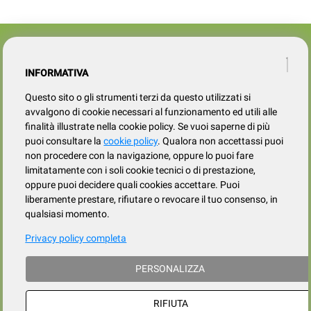
Azienda
SERVIZIO CLIENTI
tel
015.737.634
INFORMATIVA
Registrati
Contatti
Il mio account
Questo sito o gli strumenti terzi da questo utilizzati si
Condizioni di vendita
avvalgono di cookie necessari al funzionamento ed utili alle
finalità illustrate nella cookie policy. Se vuoi saperne di più
Privacy
puoi consultare la
cookie policy
. Qualora non accettassi puoi
Cookies policy
non procedere con la navigazione, oppure lo puoi fare
limitatamente con i soli cookie tecnici o di prestazione,
oppure puoi decidere quali cookies accettare. Puoi
liberamente prestare, rifiutare o revocare il tuo consenso, in
qualsiasi momento.
Privacy policy completa
Frazione Fila, 106/c, Loc. Trivero, 13835 Valdilana (BI) | tel. 015.737.634
PERSONALIZZA
p. iva / cod.fiscale : IT 02339730026 - iscrizione al registro Imprese di Biella
e Vercelli: 02339730026
iscritta al REA presso la CCIAA di Biella al numero BI 186883, Capitale
RIFIUTA
Sociale i.v.: euro 10.000,00