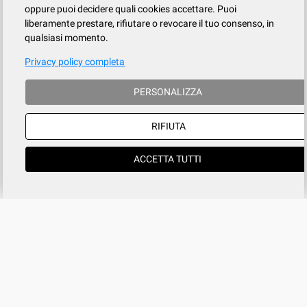
oppure puoi decidere quali cookies accettare. Puoi
liberamente prestare, rifiutare o revocare il tuo consenso, in
qualsiasi momento.
Privacy policy completa
PERSONALIZZA
RIFIUTA
ACCETTA TUTTI
Azienda
SERVIZIO CLIENTI
tel
015.737.634
Registrati
Contatti
Il mio account
Condizioni di vendita
Privacy