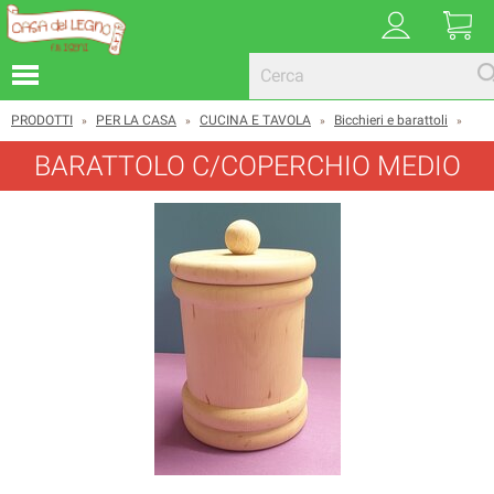
PRODOTTI
PER LA CASA
CUCINA E TAVOLA
Bicchieri e barattoli
»
»
»
»
BARATTOLO C/COPERCHIO MEDIO