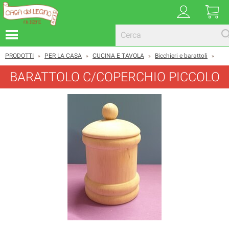
PRODOTTI
PER LA CASA
CUCINA E TAVOLA
Bicchieri e barattoli
»
»
»
»
BARATTOLO C/COPERCHIO PICCOLO