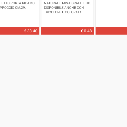
IETTO PORTA RICAMO
NATURALE, MINA GRAFITE HB.
PPOGGIO CM.29.
DISPONIBILE ANCHE CON
TRICOLORE E COLORATA.
POSSIBILITÀ DI
PERSONALIZZAZIONE.
PRODOTTO
IN
ITALIA.
DIMENSIONI: LUNGHEZZA
€ 33.40
€ 0.48
CM.17,5