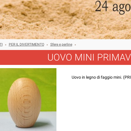
TI
PER IL DIVERTIMENTO
Sfere e perline
»
»
»
UOVO MINI PRIMA
Uovo in legno di faggio mini. (