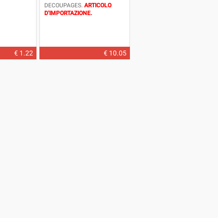
DECOUPAGES.
ARTICOLO
D'IMPORTAZIONE.
DIMENSIONE: DIAMETRO
CM.20
€ 1.22
€ 10.05