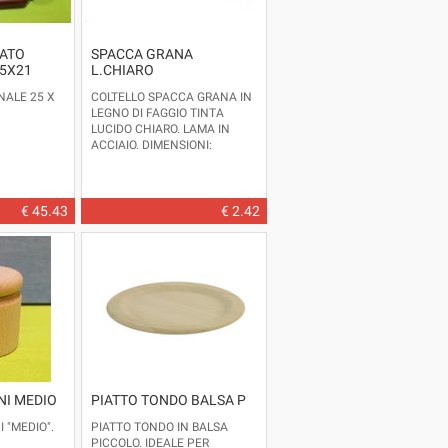
ATO
SPACCA GRANA
5X21
L.CHIARO
NALE 25 X
COLTELLO SPACCA GRANA IN
LEGNO DI FAGGIO TINTA
LUCIDO CHIARO. LAMA IN
ACCIAIO. DIMENSIONI:
LUNGH. CM. 12. LUNGHEZZA
LAMA CM. 6,5.DISPONIBILE
ANCHE IN TINTA NOCE E
GREZZO.
€ 45.43
€ 2.42
NI MEDIO
PIATTO TONDO BALSA P
 "MEDIO".
PIATTO TONDO IN BALSA
PICCOLO. IDEALE PER