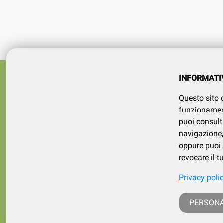
Azienda
SERVIZI
INFORMATI
tel 015
Registrati
Questo sito o
Contatt
Il mio account
funzionamento
puoi consult
navigazione, 
oppure puoi d
revocare il 
Privacy poli
p. iva /
PERSONA
iscritt