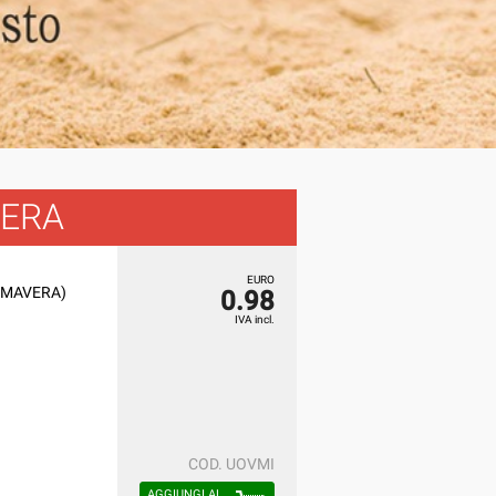
VERA
EURO
PRIMAVERA)
0.98
IVA incl.
COD.
UOVMI
AGGIUNGI AL