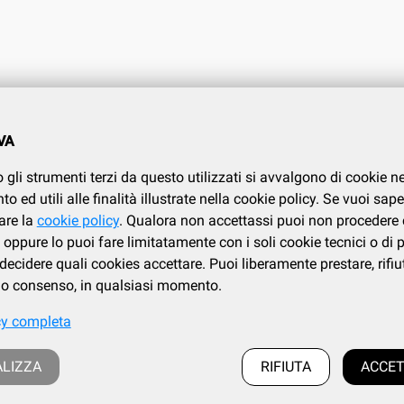
O CLIENTI
CONDIZIONI DI VENDITA
VA
.737.634
Condizioni di vendita
 gli strumenti terzi da questo utilizzati si avvalgono di cookie n
Privacy
i
 ed utili alle finalità illustrate nella cookie policy. Se vuoi sape
Cookies policy
are la
cookie policy
. Qualora non accettassi puoi non procedere 
oppure lo puoi fare limitatamente con i soli cookie tecnici o di 
ecidere quali cookies accettare. Puoi liberamente prestare, rifiu
tuo consenso, in qualsiasi momento.
cy completa
Frazione Fila, 106/c, Loc. Trivero, 13835 Valdilana (BI) | tel. 015.737.634
 cod.fiscale : IT 02339730026 - iscrizione al registro Imprese di Biella e Vercelli: 02
LIZZA
RIFIUTA
ACCET
a al REA presso la CCIAA di Biella al numero BI 186883, Capitale Sociale i.v.: euro 1
e-mail:
casadellegno@libero.it
- e-mail PEC:
casadellegno@pec.it