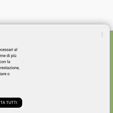
ecessari al
rne di più
con la
prestazione,
tare o
339730026
TA TUTTI
0.000,00