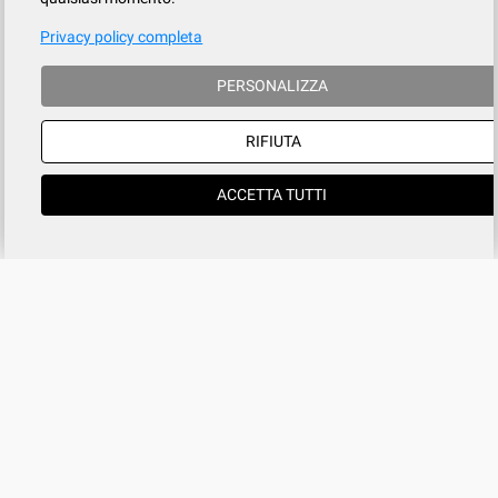
Privacy policy completa
PERSONALIZZA
RIFIUTA
ACCETTA TUTTI
Azienda
SERVIZIO CLIENTI
tel
015.737.634
Registrati
Contatti
Il mio account
Condizioni di vendita
Privacy
Cookies policy