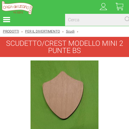
PRODOTTI
PER IL DIVERTIMENTO
Scudi
»
»
»
SCUDETTO/CREST MODELLO MINI 2
PUNTE BS