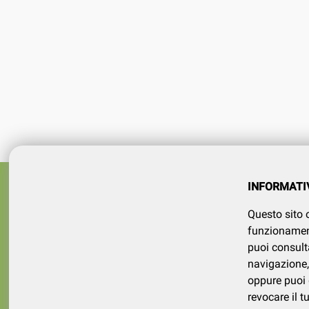
Azienda
SERVIZI
INFORMATI
tel 015
Registrati
Questo sito o
Contatt
Il mio account
funzionamento
puoi consult
navigazione, 
oppure puoi d
revocare il 