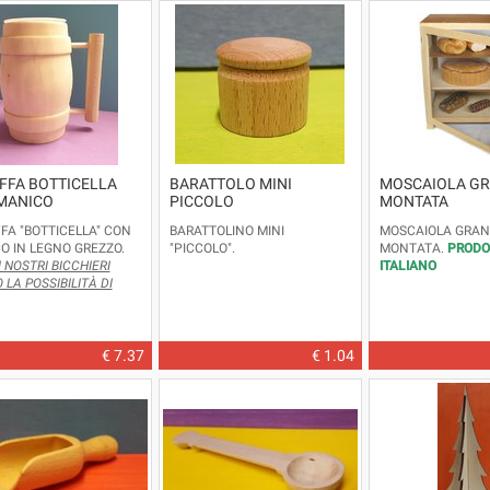
FFA BOTTICELLA
BARATTOLO MINI
MOSCAIOLA G
MANICO
PICCOLO
MONTATA
FA "BOTTICELLA" CON
BARATTOLINO MINI
MOSCAIOLA GRAN
O IN LEGNO GREZZO.
"PICCOLO".
MONTATA.
PRODO
I NOSTRI BICCHIERI
ITALIANO
LA POSSIBILITÀ DI
RE AL LORO INTERNO IL
ERE DI PLASTICA.
€ 7.37
€ 1.04