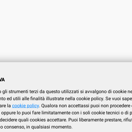
O CLIENTI
CONDIZIONI DI VENDITA
VA
.737.634
Condizioni di vendita
 gli strumenti terzi da questo utilizzati si avvalgono di cookie n
Privacy
i
 ed utili alle finalità illustrate nella cookie policy. Se vuoi sape
Cookies policy
are la
cookie policy
. Qualora non accettassi puoi non procedere 
oppure lo puoi fare limitatamente con i soli cookie tecnici o di 
ecidere quali cookies accettare. Puoi liberamente prestare, rifiu
tuo consenso, in qualsiasi momento.