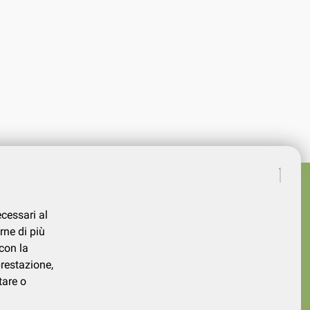
ecessari al
rne di più
con la
prestazione,
tare o