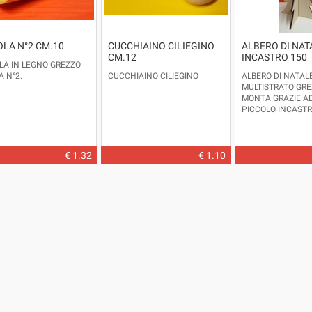
OLA N°2 CM.10
CUCCHIAINO CILIEGINO
ALBERO DI NAT
CM.12
INCASTRO 150
LA IN LEGNO GREZZO
A N°2.
CUCCHIAINO CILIEGINO
ALBERO DI NATALE
MULTISTRATO GREZ
MONTA GRAZIE A
PICCOLO INCASTR
DECORARE O COL
PIACERE.
DISPONIBILE ANCH
DIMENSIONI.
PROD
€ 1.32
€ 1.10
ITALIA.
DIMENSIONI: ALT
- LARGHEZZA CM. 7
SPESSORE LEGNO