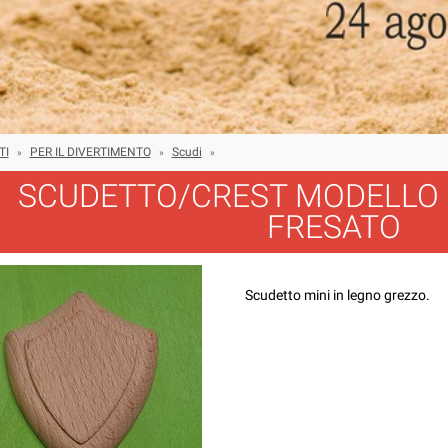
TI
PER IL DIVERTIMENTO
Scudi
»
»
»
SCUDETTO/CREST MODELLO 
FRESATO
Scudetto mini in legno grezzo.