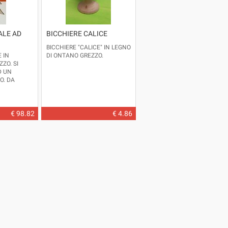
ALE AD
BICCHIERE CALICE
BICCHIERE "CALICE" IN LEGNO
 IN
DI ONTANO GREZZO.
ZO. SI
D UN
O. DA
ORARE A
E IN ALTRE
OTTO IN
€ 98.82
€ 4.86
EZZA CM.150
8 X 78 -
 CM.1